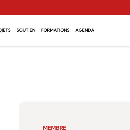
OJETS
SOUTIEN
FORMATIONS
AGENDA
 Montagne
Administratif
Coaching vocal
Technique
Initiation à la
direction
SUISA
Direction chorale CH I
Choeurs d’enfants et
de jeunes
Service de la culture
MEMBRE