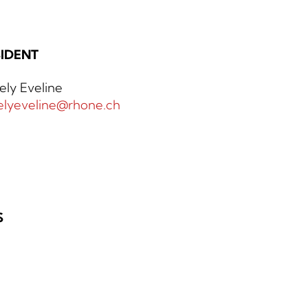
IDENT
ely Eveline
elyeveline@rhone.ch
S