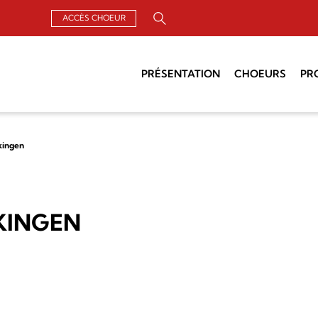
ACCÈS CHOEUR
Rechercher :
PRÉSENTATION
CHOEURS
PR
Qui sommes-nous ?
Chercher un choeur
Un Air de
kingen
Organisation
Chefs de choeurs
Groupements
Assemblée générale
KINGEN
Archives
Actualités