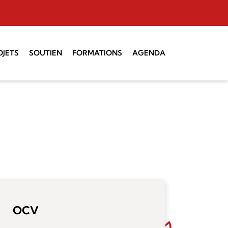
OJETS
SOUTIEN
FORMATIONS
AGENDA
 Montagne
Administratif
Coaching vocal
Technique
Initiation à la
direction
SUISA
Direction chorale CH I
Choeurs d’enfants et
de jeunes
Service de la culture
OCV