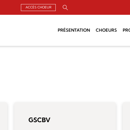
ACCÈS CHOEUR
Rechercher :
PRÉSENTATION
CHOEURS
PR
Qui sommes-nous ?
Chercher un choeur
Un Air de
Organisation
Chefs de choeurs
Groupements
Assemblée générale
Archives
Actualités
GSCBV