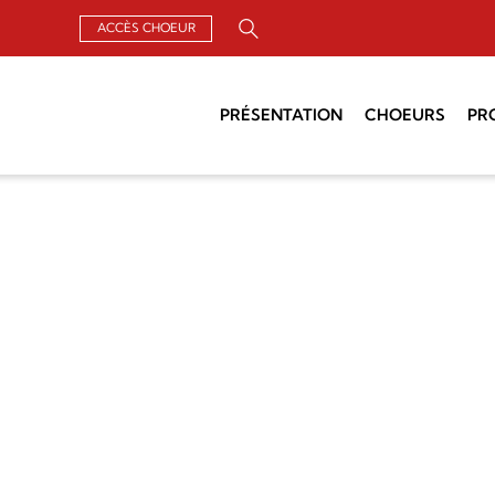
ACCÈS CHOEUR
Rechercher :
PRÉSENTATION
CHOEURS
PR
Qui sommes-nous ?
Chercher un choeur
Un Air de
Organisation
Chefs de choeurs
Groupements
Assemblée générale
G
Archives
Actualités