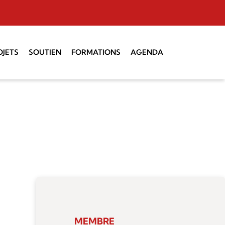
OJETS
SOUTIEN
FORMATIONS
AGENDA
 Montagne
Administratif
Coaching vocal
Technique
Initiation à la
direction
SUISA
Direction chorale CH I
Choeurs d’enfants et
de jeunes
Service de la culture
MEMBRE