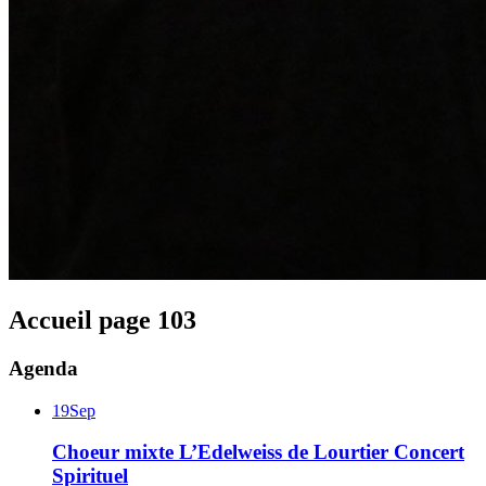
Accueil
page
103
Agenda
19
Sep
Choeur mixte L’Edelweiss de Lourtier
Concert
Spirituel