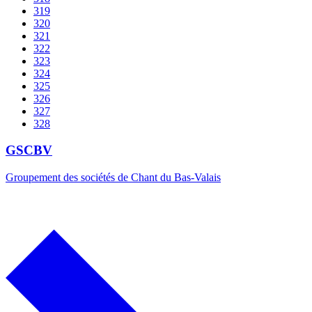
319
320
321
322
323
324
325
326
327
328
GSCBV
Groupement des sociétés de Chant du Bas-Valais