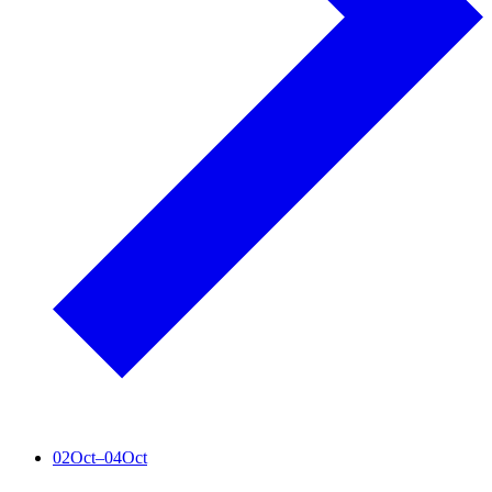
02
Oct
–
04
Oct