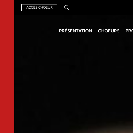
ACCÈS CHOEUR
Rechercher :
PRÉSENTATION
CHOEURS
PR
Qui sommes-nous ?
Chercher un choeur
Un Air de
Organisation
Chefs de choeurs
Groupements
Assemblée générale
Archives
Actualités