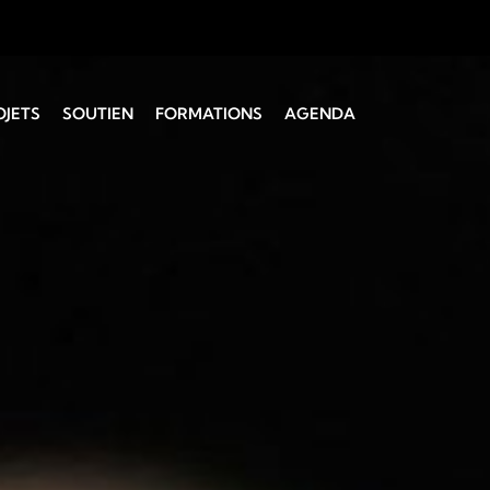
OJETS
SOUTIEN
FORMATIONS
AGENDA
 Montagne
Administratif
Coaching vocal
Technique
Initiation à la
direction
SUISA
Direction chorale CH I
Choeurs d’enfants et
de jeunes
Service de la culture