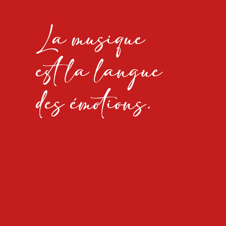
La musique
est la langue
des émotions.