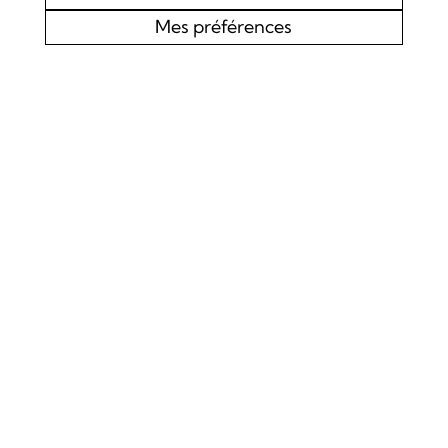
Mes préférences
AGENDA
CHOEUR MIXTE L’EDELWEISS DE LOURTIER
CONCERT SPIRITUEL
Samedi 19 septembre 2026
Concert
La Chapelle de Lourtier