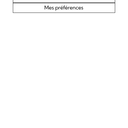
Mes préférences
AGENDA
CHOEUR MIXTE L’EDELWEISS DE LOURTIER
CONCERT SPIRITUEL
Samedi 19 septembre 2026
Concert
La Chapelle de Lourtier