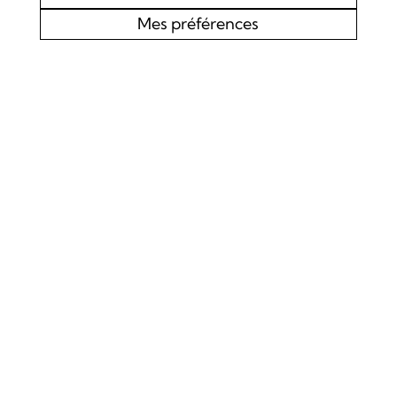
Mes préférences
AGENDA
CHOEUR MIXTE L’EDELWEISS DE LOURTIER
CONCERT SPIRITUEL
Samedi 19 septembre 2026
Concert
La Chapelle de Lourtier