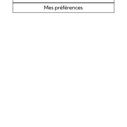
Mes préférences
AGENDA
CHOEUR MIXTE L’EDELWEISS DE LOURTIER
CONCERT SPIRITUEL
Samedi 19 septembre 2026
Concert
La Chapelle de Lourtier