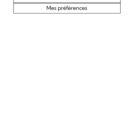
Mes préférences
AGENDA
CHOEUR MIXTE L’EDELWEISS DE LOURTIER
CONCERT SPIRITUEL
Samedi 19 septembre 2026
Concert
La Chapelle de Lourtier