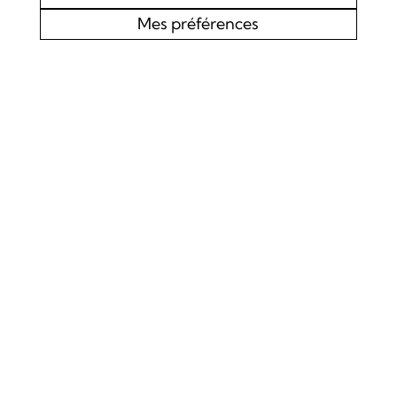
Mes préférences
AGENDA
CHOEUR MIXTE L’EDELWEISS DE LOURTIER
CONCERT SPIRITUEL
Samedi 19 septembre 2026
Concert
La Chapelle de Lourtier