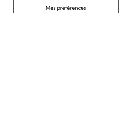
Mes préférences
AGENDA
CHOEUR MIXTE L’EDELWEISS DE LOURTIER
CONCERT SPIRITUEL
Samedi 19 septembre 2026
Concert
La Chapelle de Lourtier