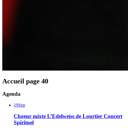
Accueil
page
40
Agenda
19
Sep
Choeur mixte L’Edelweiss de Lourtier
Concert
Spirituel