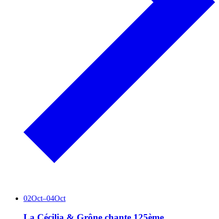
02
Oct
–
04
Oct
La Cécilia & Grône chante
125ème