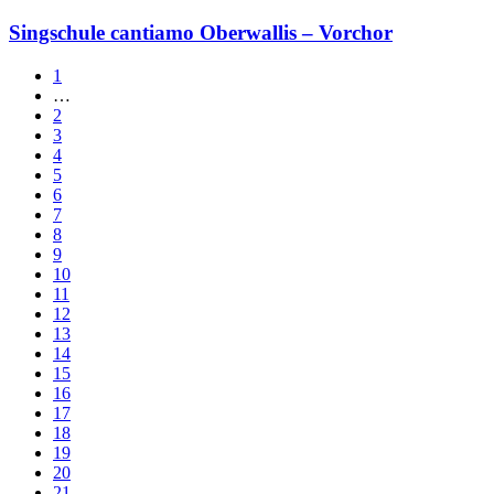
Singschule cantiamo Oberwallis – Vorchor
1
…
2
3
4
5
6
7
8
9
10
11
12
13
14
15
16
17
18
19
20
21