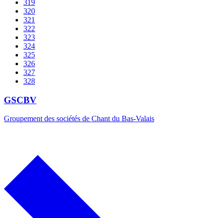
319
320
321
322
323
324
325
326
327
328
GSCBV
Groupement des sociétés de Chant du Bas-Valais