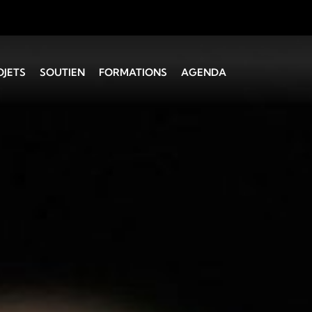
OJETS
SOUTIEN
FORMATIONS
AGENDA
 Montagne
Administratif
Coaching vocal
Technique
Initiation à la
direction
SUISA
Direction chorale CH I
Choeurs d’enfants et
de jeunes
Service de la culture