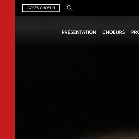
ACCÈS CHOEUR
Rechercher :
PRÉSENTATION
CHOEURS
PR
Qui sommes-nous ?
Chercher un choeur
Un Air de
Organisation
Chefs de choeurs
Groupements
Assemblée générale
Archives
Actualités