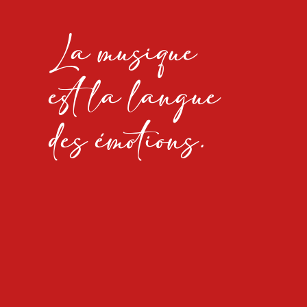
La musique
est la langue
des émotions.