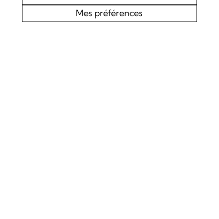
Mes préférences
AGENDA
CHOEUR MIXTE L’EDELWEISS DE LOURTIER
CONCERT SPIRITUEL
Samedi 19 septembre 2026
Concert
La Chapelle de Lourtier