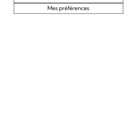
Mes préférences
AGENDA
CHOEUR MIXTE L’EDELWEISS DE LOURTIER
CONCERT SPIRITUEL
Samedi 19 septembre 2026
Concert
La Chapelle de Lourtier