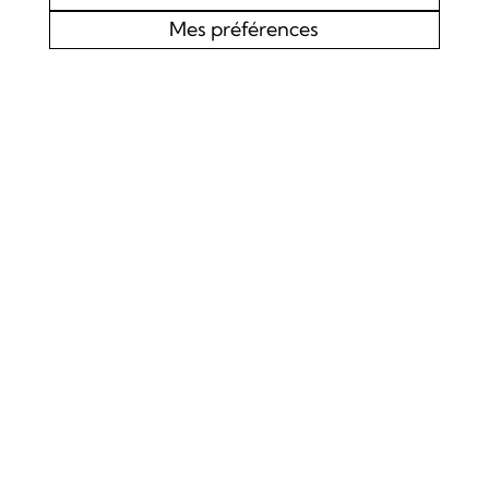
Mes préférences
AGENDA
CHOEUR MIXTE L’EDELWEISS DE LOURTIER
CONCERT SPIRITUEL
Samedi 19 septembre 2026
Concert
La Chapelle de Lourtier