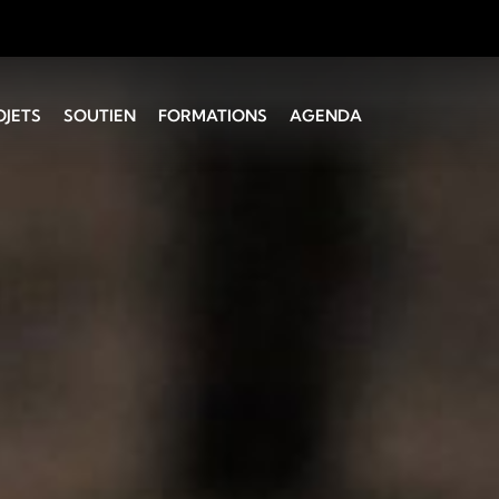
OJETS
SOUTIEN
FORMATIONS
AGENDA
 Montagne
Administratif
Coaching vocal
Technique
Initiation à la
direction
SUISA
Direction chorale CH I
Choeurs d’enfants et
de jeunes
Service de la culture