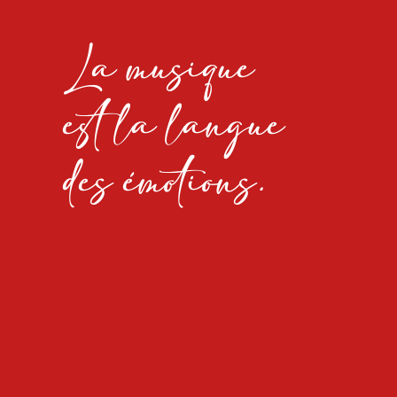
La musique
est la langue
des émotions.