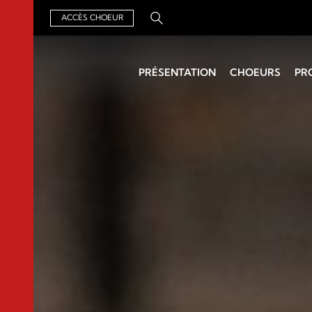
ACCÈS CHOEUR
Rechercher :
PRÉSENTATION
CHOEURS
PR
Qui sommes-nous ?
Chercher un choeur
Un Air de
Organisation
Chefs de choeurs
Groupements
Assemblée générale
Archives
Actualités