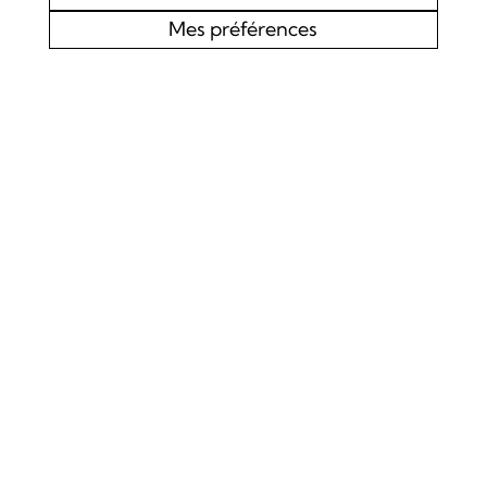
Mes préférences
AGENDA
CHOEUR MIXTE L’EDELWEISS DE LOURTIER
CONCERT SPIRITUEL
Samedi 19 septembre 2026
Concert
La Chapelle de Lourtier