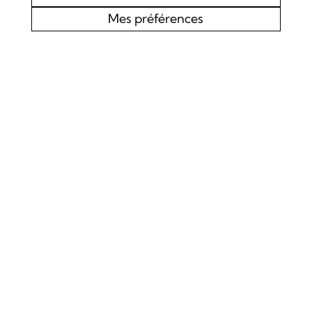
Mes préférences
AGENDA
CHOEUR MIXTE L’EDELWEISS DE LOURTIER
CONCERT SPIRITUEL
Samedi 19 septembre 2026
Concert
La Chapelle de Lourtier