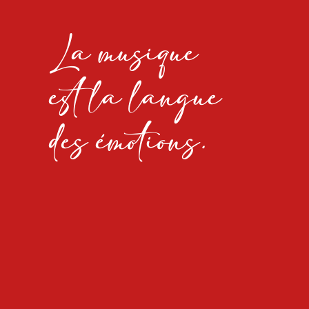
La musique
est la langue
des émotions.