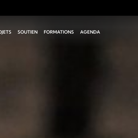
OJETS
SOUTIEN
FORMATIONS
AGENDA
 Montagne
Administratif
Coaching vocal
Technique
Initiation à la
direction
SUISA
Direction chorale CH I
Choeurs d’enfants et
de jeunes
Service de la culture