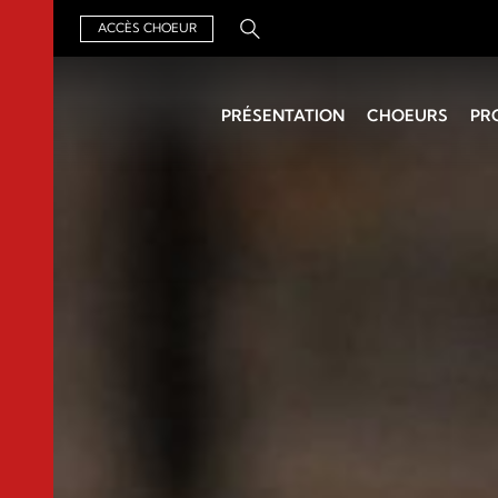
ACCÈS CHOEUR
Rechercher :
PRÉSENTATION
CHOEURS
PR
Qui sommes-nous ?
Chercher un choeur
Un Air de
Organisation
Chefs de choeurs
Groupements
Assemblée générale
Archives
Actualités