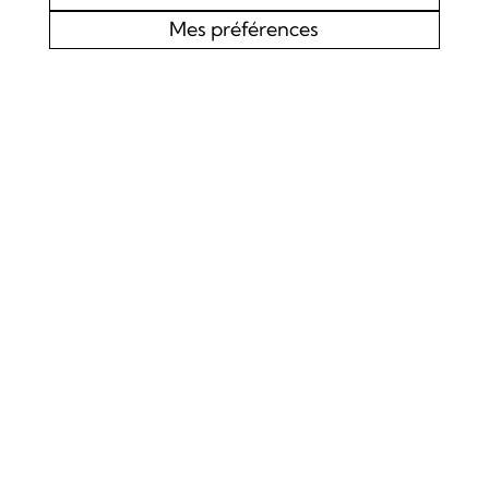
Mes préférences
AGENDA
CHOEUR MIXTE L’EDELWEISS DE LOURTIER
CONCERT SPIRITUEL
Samedi 19 septembre 2026
Concert
La Chapelle de Lourtier